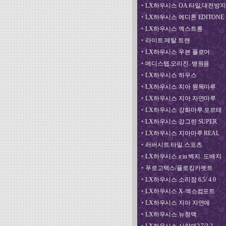
•
LX하우시스 OA 타일,대전방지
•
LX하우시스 에디톤 EDITONE
•
LX하우시스 엑스트롱
•
라이트.메탈.트랜
•
LX하우시스 우븐 플로어
•
메디스텝.오리진. 병원용
•
LX하우시스 하우스
•
LX하우시스 지아 원목마루
•
LX하우시스 지아 자연마루
•
LX하우시스 강화마루.포르테
•
LX하우시스 강그린 SUPER
•
LX하우시스 지아마루 REAL
•
러버시트.타일.스포츠
•
LX하우시스 z:in 벽지. 도배지
•
푸로고텍스/플로킹카펫트
•
LX하우시스 소리잠 6.5/ 4.0
•
LX하우시스 X-엑스컴포트
•
LX하우시스 지아 자연애
•
LX하우시스 뉴청맥