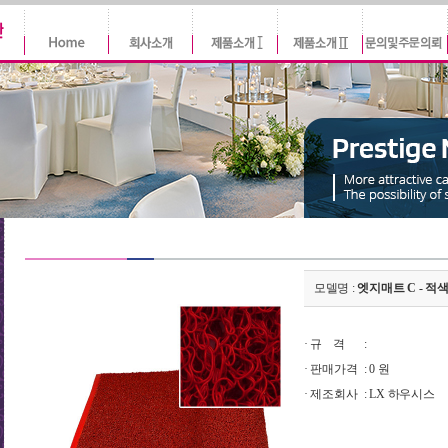
모델명 :
엣지매트 C - 적
· 규 격
:
· 판매가격
:
0 원
· 제조회사
: LX 하우시스