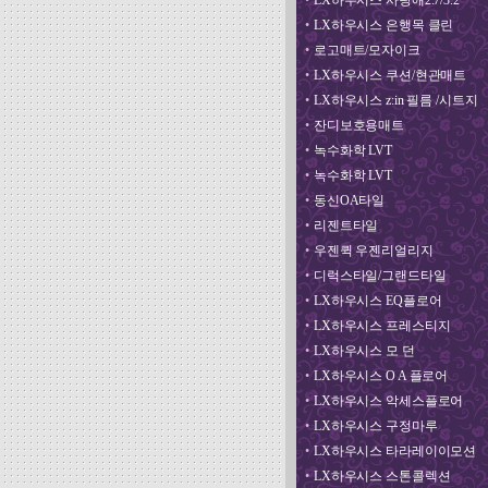
•
LX하우시스 사랑애2.7/3.2
•
LX하우시스 은행목 클린
•
로고매트/모자이크
•
LX하우시스 쿠션/현관매트
•
LX하우시스 z:in 필름 /시트지
•
잔디보호용매트
•
녹수화학 LVT
•
녹수화학 LVT
•
동신OA타일
•
리젠트타일
•
우젠퀵 우젠리얼리지
•
디럭스타일/그랜드타일
•
LX하우시스 EQ플로어
•
LX하우시스 프레스티지
•
LX하우시스 모 던
•
LX하우시스 O A 플로어
•
LX하우시스 악세스플로어
•
LX하우시스 구정마루
•
LX하우시스 타라레이이모션
•
LX하우시스 스톤콜렉션