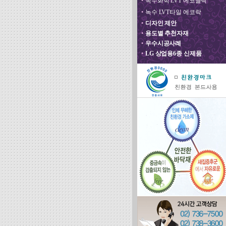
•
녹수화학 LVT 에코클릭
•
녹수 LVT타일 에코락
•
디자인 제안
•
용도별 추천자재
•
우수시공사례
•
LG 상업용6종 신제품