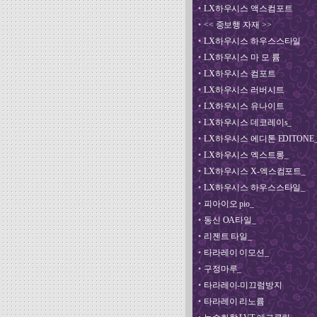
•
LX하우시스 액스컴포트
•
<< 중보행 자재 >>
•
LX하우시스 하우스스타일
•
LX하우시스 마 모 륨
•
LX하우시스 컴포트
•
LX하우시스 러버시트
•
LX하우시스 유나이트
•
LX하우시스 데코레이s_
•
LX하우시스 에디톤 EDITONE
•
LX하우시스 엑스트롱_
•
LX하우시스 X-엑스컴포트_
•
LX하우시스 하우스스타일_
•
피아이오 pio_
•
동신 OA타일_
•
리젠트 타일_
•
타라레이 이모션_
•
구정마루_
•
타라레이-미끄럼방지
•
타라레이 리노륨