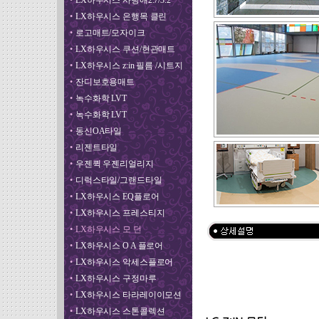
•
LX하우시스 사랑애2.7/3.2
•
LX하우시스 은행목 클린
•
로고매트/모자이크
•
LX하우시스 쿠션/현관매트
•
LX하우시스 z:in 필름 /시트지
•
잔디보호용매트
•
녹수화학 LVT
•
녹수화학 LVT
•
동신OA타일
•
리젠트타일
•
우젠퀵 우젠리얼리지
•
디럭스타일/그랜드타일
•
LX하우시스 EQ플로어
•
LX하우시스 프레스티지
•
LX하우시스 모 던
•
LX하우시스 O A 플로어
•
LX하우시스 악세스플로어
•
LX하우시스 구정마루
•
LX하우시스 타라레이이모션
•
LX하우시스 스톤콜렉션