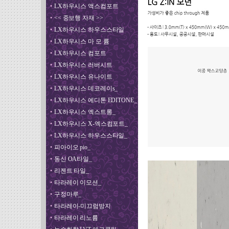
•
LX하우시스 액스컴포트
•
<< 중보행 자재 >>
•
LX하우시스 하우스스타일
•
LX하우시스 마 모 륨
•
LX하우시스 컴포트
•
LX하우시스 러버시트
•
LX하우시스 유나이트
•
LX하우시스 데코레이s_
•
LX하우시스 에디톤 EDITONE_
•
LX하우시스 엑스트롱_
•
LX하우시스 X-엑스컴포트_
•
LX하우시스 하우스스타일_
•
피아이오 pio_
•
동신 OA타일_
•
리젠트 타일_
•
타라레이 이모션_
•
구정마루_
•
타라레이-미끄럼방지
•
타라레이 리노륨