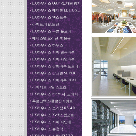
•
LX하우시스 OA 타일,대전방지
•
LX하우시스 에디톤 EDITONE
•
LX하우시스 엑스트롱
•
라이트.메탈.트랜
•
LX하우시스 우븐 플로어
•
메디스텝.오리진. 병원용
•
LX하우시스 하우스
•
LX하우시스 지아 원목마루
•
LX하우시스 지아 자연마루
•
LX하우시스 강화마루.포르테
•
LX하우시스 강그린 SUPER
•
LX하우시스 지아마루 REAL
•
러버시트.타일.스포츠
•
LX하우시스 z:in 벽지. 도배지
•
푸로고텍스/플로킹카펫트
•
LX하우시스 소리잠 6.5/ 4.0
•
LX하우시스 X-엑스컴포트
•
LX하우시스 지아 자연애
•
LX하우시스 뉴청맥