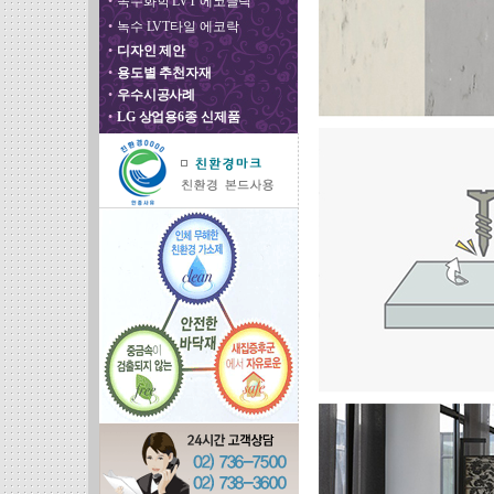
•
녹수화학 LVT 에코클릭
•
녹수 LVT타일 에코락
•
디자인 제안
•
용도별 추천자재
•
우수시공사례
•
LG 상업용6종 신제품