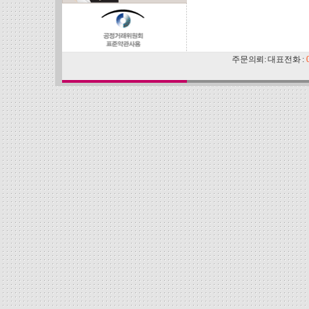
주문의뢰: 대표전화 :