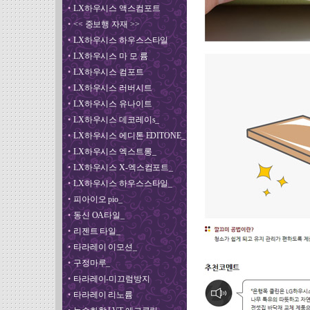
•
LX하우시스 액스컴포트
•
<< 중보행 자재 >>
•
LX하우시스 하우스스타일
•
LX하우시스 마 모 륨
•
LX하우시스 컴포트
•
LX하우시스 러버시트
•
LX하우시스 유나이트
•
LX하우시스 데코레이s_
•
LX하우시스 에디톤 EDITONE_
•
LX하우시스 엑스트롱_
•
LX하우시스 X-엑스컴포트_
•
LX하우시스 하우스스타일_
•
피아이오 pio_
•
동신 OA타일_
•
리젠트 타일_
•
타라레이 이모션_
•
구정마루_
•
타라레이-미끄럼방지
•
타라레이 리노륨