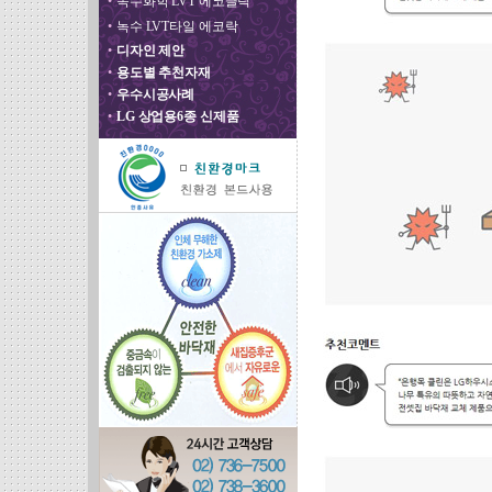
•
녹수화학 LVT 에코클릭
•
녹수 LVT타일 에코락
•
디자인 제안
•
용도별 추천자재
•
우수시공사례
•
LG 상업용6종 신제품