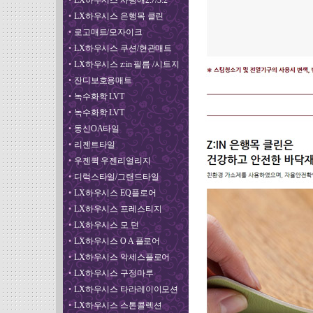
•
LX하우시스 사랑애2.7/3.2
•
LX하우시스 은행목 클린
•
로고매트/모자이크
•
LX하우시스 쿠션/현관매트
•
LX하우시스 z:in 필름 /시트지
•
잔디보호용매트
•
녹수화학 LVT
•
녹수화학 LVT
•
동신OA타일
•
리젠트타일
•
우젠퀵 우젠리얼리지
•
디럭스타일/그랜드타일
•
LX하우시스 EQ플로어
•
LX하우시스 프레스티지
•
LX하우시스 모 던
•
LX하우시스 O A 플로어
•
LX하우시스 악세스플로어
•
LX하우시스 구정마루
•
LX하우시스 타라레이이모션
•
LX하우시스 스톤콜렉션