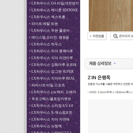
•
LX하우시스 OA 타일,대전방지
•
LX하우시스 에디톤 EDITONE
•
LX하우시스 엑스트롱
•
라이트.메탈.트랜
•
LX하우시스 우븐 플로어
•
메디스텝.오리진. 병원용
•
LX하우시스 하우스
•
LX하우시스 지아 원목마루
•
LX하우시스 지아 자연마루
•
LX하우시스 강화마루.포르테
•
LX하우시스 강그린 SUPER
•
LX하우시스 지아마루 REAL
•
러버시트.타일.스포츠
•
LX하우시스 z:in 벽지. 도배지
•
푸로고텍스/플로킹카펫트
•
LX하우시스 소리잠 6.5/ 4.0
•
LX하우시스 X-엑스컴포트
•
LX하우시스 지아 자연애
•
LX하우시스 뉴청맥